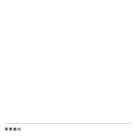
[%tags%]
前のページへ
次のページへ
事業案内