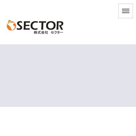
[%title%]
HOME
|
ブログ
|
template.detail
[%list_start%]